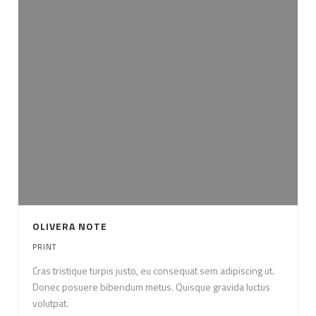
OLIVERA NOTE
PRINT
Cras tristique turpis justo, eu consequat sem adipiscing ut.
Donec posuere bibendum metus. Quisque gravida luctus
volutpat.